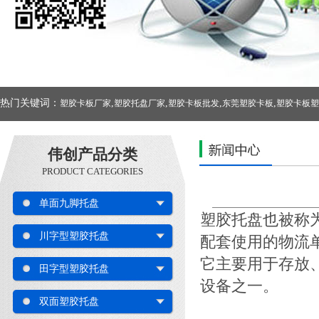
热门关键词：
,
,
,
,
塑胶卡板厂家
塑胶托盘厂家
塑胶卡板批发
东莞塑胶卡板
塑胶卡板塑
伟创产品分类
PRODUCT CATEGORIES
单面九脚托盘
塑胶托盘
也被称
川字型塑胶托盘
配套使用的物流
它主要用于存放
田字型塑胶托盘
设备之一。
双面塑胶托盘