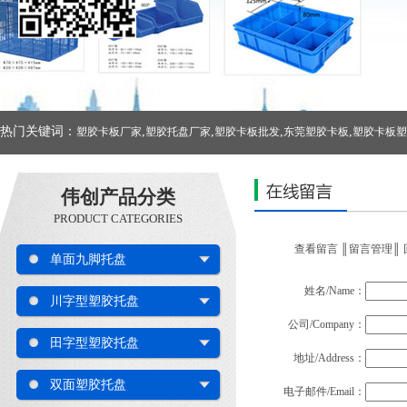
热门关键词：
,
,
,
,
塑胶卡板厂家
塑胶托盘厂家
塑胶卡板批发
东莞塑胶卡板
塑胶卡板塑
伟创产品分类
PRODUCT CATEGORIES
查看留言
║
留言管理
║
单面九脚托盘
姓名/Name：
川字型塑胶托盘
公司/Company：
田字型塑胶托盘
地址/Address：
双面塑胶托盘
电子邮件/Email：